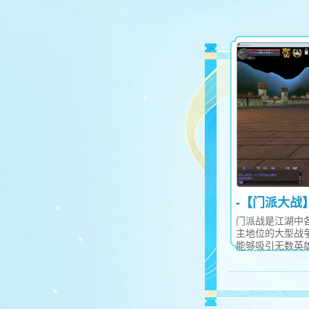
-【门派大战】
门派战是江湖中
主地位的大型战
能够吸引无数英